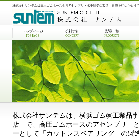
株式会社サンテムは高圧ゴムホース金具アセンブリ・水中軸受の製造・販売を行なう会社
トップページ
会社方針
製品一覧
TOP PAGE
CONCEPT
PRODUCTS
株式会社サンテムは、横浜ゴム㈱工業品事
店 で、高圧ゴムホースのアセンブリ 
ーとして「カットレスベアリング」の製